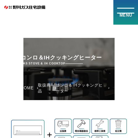
MENU
ホーム
取扱商品
コンロ＆IHクッキングヒーター
ガス事業
GAS STOVE & IH COOKTOP
灯油配達
取扱商
コンロ＆IHクッキングヒ
HOME
品
ーター
会社概要
お知らせ