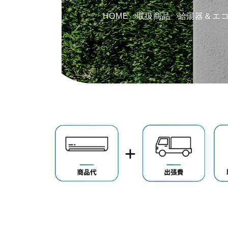
HOME
取扱商品
給湯器＆エ