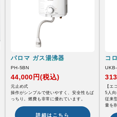
パロマ ガス湯沸器
コロ
PH-5BN
UKB
44,000円(税込)
31
イ
元止め式
【エ
操作がシンプルで使いやすく、安全性もば
5人
っちり。燃費も非常に優れています。
従来
量を
詳細はこちら